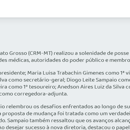
to Grosso (CRM-MT) realizou a solenidade de posse d
des médicas, autoridades do poder público e membros
esidente; Maria Luisa Trabachin Gimenes como 1ª v
ilva como secretário-geral; Diogo Leite Sampaio com
ira como 1º tesoureiro; Anedson Aires Luiz da Silva
o como corregedora-adjunta.
paio relembrou os desafios enfrentados ao longo de 
, a proposta de mudança foi tratada como um verdade
do. Sampaio também ressaltou que os avanços alcança
Ao desejar sucesso à nova diretoria, destacou o pap