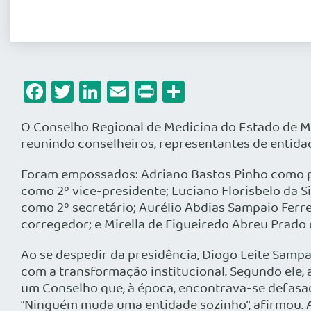
Facebook
Twitter
LinkedIn
Email
Print
Share
O Conselho Regional de Medicina do Estado de Ma
reunindo conselheiros, representantes de entida
Foram empossados: Adriano Bastos Pinho como pr
como 2º vice-presidente; Luciano Florisbelo da S
como 2º secretário; Aurélio Abdias Sampaio Ferre
corregedor; e Mirella de Figueiredo Abreu Prad
Ao se despedir da presidência, Diogo Leite Sam
com a transformação institucional. Segundo ele
um Conselho que, à época, encontrava-se defasa
“Ninguém muda uma entidade sozinho”, afirmou. 