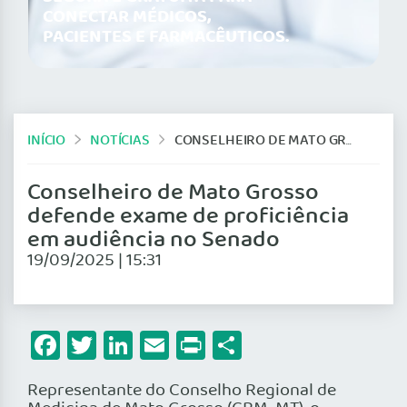
CONECTAR MÉDICOS,
PACIENTES E FARMACÊUTICOS.
INÍCIO
NOTÍCIAS
CONSELHEIRO DE MATO GROSSO DEFENDE EXAME DE PROFICIÊNCIA EM AUDIÊNCIA NO SENADO
Conselheiro de Mato Grosso
defende exame de proficiência
em audiência no Senado
19/09/2025 | 15:31
Facebook
Twitter
LinkedIn
Email
Print
Share
Representante do Conselho Regional de