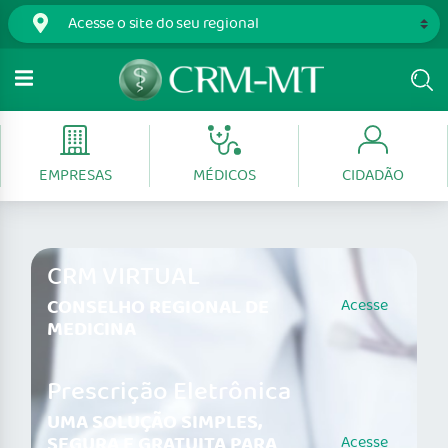
EMPRESAS
MÉDICOS
CIDADÃO
CRM VIRTUAL
CONSELHO REGIONAL DE
Acesse
MEDICINA
Prescrição Eletrônica
UMA SOLUÇÃO SIMPLES,
SEGURA E GRATUITA PARA
Acesse